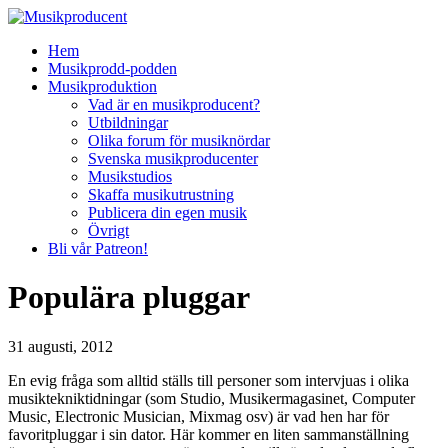
Hem
Musikprodd-podden
Musikproduktion
Vad är en musikproducent?
Utbildningar
Olika forum för musiknördar
Svenska musikproducenter
Musikstudios
Skaffa musikutrustning
Publicera din egen musik
Övrigt
Bli vår Patreon!
Populära pluggar
31 augusti, 2012
En evig fråga som alltid ställs till personer som intervjuas i olika
musiktekniktidningar (som Studio, Musikermagasinet, Computer
Music, Electronic Musician, Mixmag osv) är vad hen har för
favoritpluggar i sin dator. Här kommer en liten sammanställning