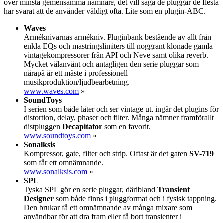
över minsta gemensamma nämnare, det vill säga de pluggar de flesta
har svarat att de använder väldigt ofta. Lite som en plugin-ABC.
Waves
Arméknivarnas armékniv. Pluginbank bestående av allt från
enkla EQs och mastringslimiters till noggrant klonade gamla
vintagekompressorer från API och Neve samt olika reverb.
Mycket välanvänt och antagligen den serie pluggar som
närapå är ett måste i professionell
musikproduktion/ljudbearbetning.
www.waves.com
»
SoundToys
I serien som både låter och ser vintage ut, ingår det plugins för
distortion, delay, phaser och filter. Många nämner framförallt
distpluggen
Decapitator
som en favorit.
www.soundtoys.com
»
Sonalksis
Kompressor, gate, filter och strip. Oftast är det gaten
SV-719
som får ett omnämnande.
www.sonalksis.com
»
SPL
Tyska SPL gör en serie pluggar, däribland
Transient
Designer
som både finns i pluggformat och i fysisk tappning.
Den brukar få ett omnämnande av många mixare som
användbar för att dra fram eller få bort transienter i