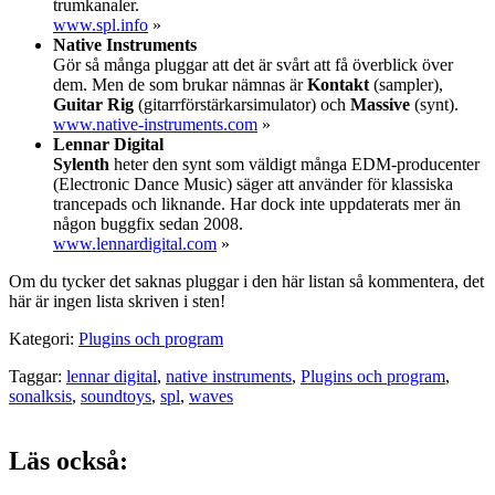
trumkanaler.
www.spl.info
»
Native Instruments
Gör så många pluggar att det är svårt att få överblick över
dem. Men de som brukar nämnas är
Kontakt
(sampler),
Guitar Rig
(gitarrförstärkarsimulator) och
Massive
(synt).
www.native-instruments.com
»
Lennar
Digital
Sylenth
heter den synt som väldigt många EDM-producenter
(Electronic Dance Music) säger att använder för klassiska
trancepads och liknande. Har dock inte uppdaterats mer än
någon buggfix sedan 2008.
www.lennardigital.com
»
Om du tycker det saknas pluggar i den här listan så kommentera, det
här är ingen lista skriven i sten!
Kategori:
Plugins och program
Taggar:
lennar digital
,
native instruments
,
Plugins och program
,
sonalksis
,
soundtoys
,
spl
,
waves
Läs också: