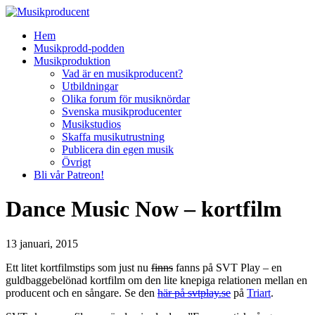
Hem
Musikprodd-podden
Musikproduktion
Vad är en musikproducent?
Utbildningar
Olika forum för musiknördar
Svenska musikproducenter
Musikstudios
Skaffa musikutrustning
Publicera din egen musik
Övrigt
Bli vår Patreon!
Dance Music Now – kortfilm
13 januari, 2015
Ett litet kortfilmstips som just nu
finns
fanns på SVT Play – en
guldbaggebelönad kortfilm om den lite knepiga relationen mellan en
producent och en sångare. Se den
här på svtplay.se
på
Triart
.