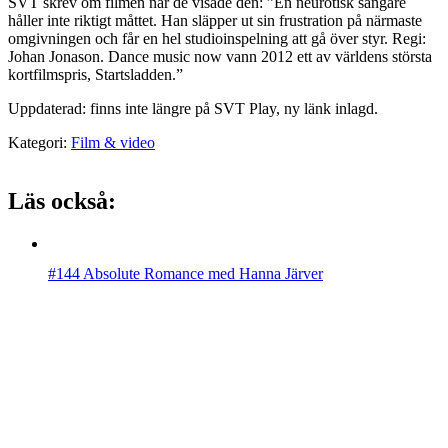
SVT skrev om filmen när de visade den: ”En neurotisk sångare
håller inte riktigt måttet. Han släpper ut sin frustration på närmaste
omgivningen och får en hel studioinspelning att gå över styr. Regi:
Johan Jonason. Dance music now vann 2012 ett av världens största
kortfilmspris, Startsladden.”
Uppdaterad: finns inte längre på SVT Play, ny länk inlagd.
Kategori:
Film & video
Läs också:
#144 Absolute Romance med Hanna Järver