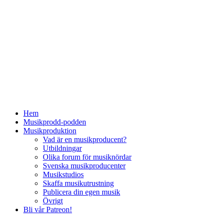
Hem
Musikprodd-podden
Musikproduktion
Vad är en musikproducent?
Utbildningar
Olika forum för musiknördar
Svenska musikproducenter
Musikstudios
Skaffa musikutrustning
Publicera din egen musik
Övrigt
Bli vår Patreon!