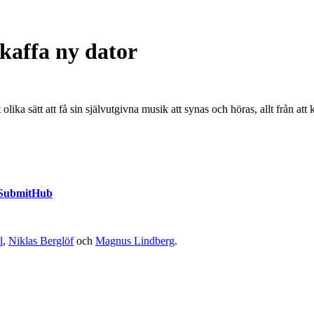
kaffa ny dator
ika sätt att få sin självutgivna musik att synas och höras, allt från att k
SubmitHub
l
,
Niklas Berglöf
och
Magnus Lindberg
.