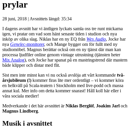
prylar
28 juni, 2018 | Avsnittets längd: 35:34
I dagens avsnitt har vi äntligen lyckats samla oss tre runt mickarna
igen, vi pratar om vad som hänt senaste tiden i studion och nya
inköp av olika slag. Niklas har en ny EQ från
Wes Audio
, Jocke har
nya
Genelec
-monitorer
, och Mange bygger om för fullt med ny
studiomöbel. Magnus berättar också om en ny tjänst där man kan
processa ljudfiler online genom vintage utrustning (tjänsten heter
Mix Analog
), och Jocke har spanat på en mastringstrend där mastern
både klipper och distar med flit.
Sist men inte minst kan vi nu också avslöja att vårt kommande
två-
årsjubileum (!)
kommer firas lite mer ordentligt – vi kommer köra
en helkväll på Scala-teatern i Stockholm med live-podd och massa
annat kul. Mer info om detta kommer snarast! Håll koll här eller i
våra sociala medier!
Medverkande i det här avsnittet är
Niklas Berglöf
,
Joakim Jarl
och
Magnus Lindberg
.
Musik i avsnittet