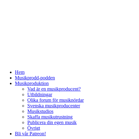
Hem
Musikprodd-podden
Musikproduktion
Vad är en musikproducent?
Utbildningar
Olika forum för musiknördar
Svenska musikproducenter
Musikstudios
Skaffa musikutrustning
Publicera din egen musik
Övrigt
Bli vår Patreon!