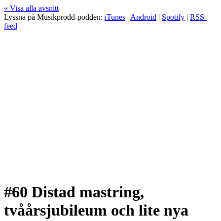
« Visa alla avsnitt
Lyssna på Musikprodd-podden:
iTunes
|
Android
|
Spotify
|
RSS-
feed
#60 Distad mastring,
tvåårsjubileum och lite nya