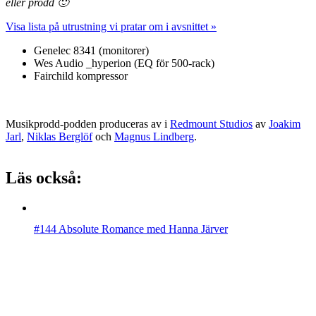
eller prodd 🙂
Visa lista på utrustning vi pratar om i avsnittet »
Genelec 8341 (monitorer)
Wes Audio _hyperion (EQ för 500-rack)
Fairchild kompressor
Musikprodd-podden produceras av i
Redmount Studios
av
Joakim
Jarl
,
Niklas Berglöf
och
Magnus Lindberg
.
Läs också:
#144 Absolute Romance med Hanna Järver