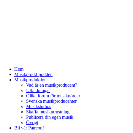
Hem
Musikprodd-podden
Musikproduktion
Vad är en musikproducent?
Utbildningar
Olika forum för musiknördar
Svenska musikproducenter
Musikstudios
Skaffa musikutrustning
Publicera din egen musik
Övrigt
Bli vår Patreon!