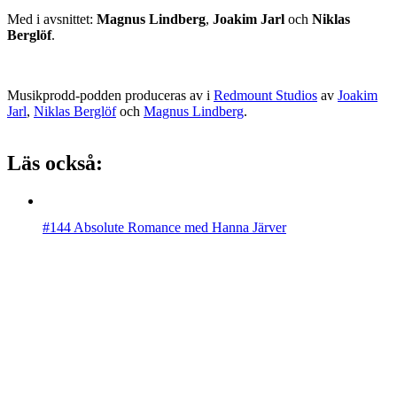
Med i avsnittet:
Magnus Lindberg
,
Joakim Jarl
och
Niklas
Berglöf
.
Musikprodd-podden produceras av i
Redmount Studios
av
Joakim
Jarl
,
Niklas Berglöf
och
Magnus Lindberg
.
Läs också:
#144 Absolute Romance med Hanna Järver