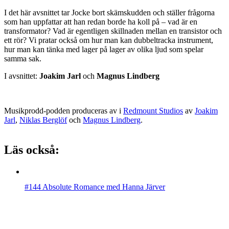
I det här avsnittet tar Jocke bort skämskudden och ställer frågorna
som han uppfattar att han redan borde ha koll på – vad är en
transformator? Vad är egentligen skillnaden mellan en transistor och
ett rör? Vi pratar också om hur man kan dubbeltracka instrument,
hur man kan tänka med lager på lager av olika ljud som spelar
samma sak.
I avsnittet:
Joakim Jarl
och
Magnus Lindberg
Musikprodd-podden produceras av i
Redmount Studios
av
Joakim
Jarl
,
Niklas Berglöf
och
Magnus Lindberg
.
Läs också:
#144 Absolute Romance med Hanna Järver