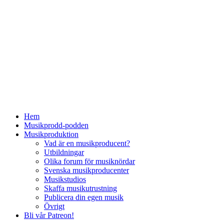
Hem
Musikprodd-podden
Musikproduktion
Vad är en musikproducent?
Utbildningar
Olika forum för musiknördar
Svenska musikproducenter
Musikstudios
Skaffa musikutrustning
Publicera din egen musik
Övrigt
Bli vår Patreon!