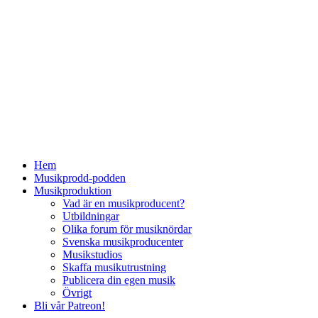
Hem
Musikprodd-podden
Musikproduktion
Vad är en musikproducent?
Utbildningar
Olika forum för musiknördar
Svenska musikproducenter
Musikstudios
Skaffa musikutrustning
Publicera din egen musik
Övrigt
Bli vår Patreon!