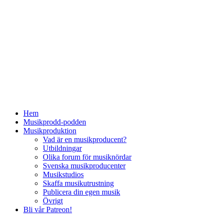
Hem
Musikprodd-podden
Musikproduktion
Vad är en musikproducent?
Utbildningar
Olika forum för musiknördar
Svenska musikproducenter
Musikstudios
Skaffa musikutrustning
Publicera din egen musik
Övrigt
Bli vår Patreon!