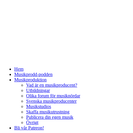
Hem
Musikprodd-podden
Musikproduktion
Vad är en musikproducent?
Utbildningar
Olika forum för musiknördar
Svenska musikproducenter
Musikstudios
Skaffa musikutrustning
Publicera din egen musik
Övrigt
Bli vår Patreon!