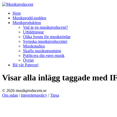
Hem
Musikprodd-podden
Musikproduktion
Vad är en musikproducent?
Utbildningar
Olika forum för musiknördar
Svenska musikproducenter
Musikstudios
Skaffa musikutrustning
Publicera din egen musik
Övrigt
Bli vår Patreon!
Visar alla inlägg taggade med
I
© 2026 musikproducent.se
Om sidan
|
Integritetspolicy
|
Tipsa