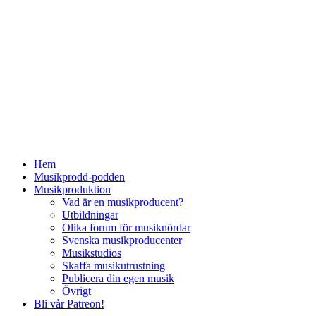
Hem
Musikprodd-podden
Musikproduktion
Vad är en musikproducent?
Utbildningar
Olika forum för musiknördar
Svenska musikproducenter
Musikstudios
Skaffa musikutrustning
Publicera din egen musik
Övrigt
Bli vår Patreon!