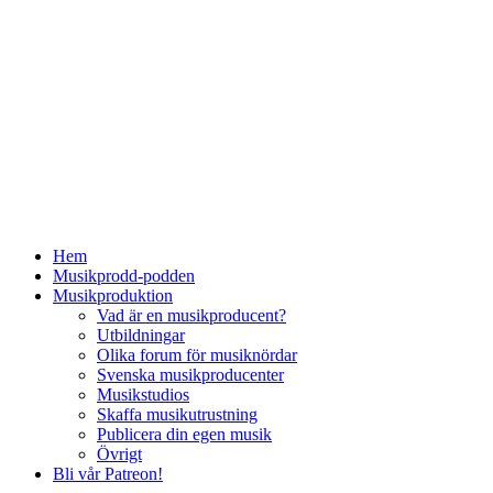
Hem
Musikprodd-podden
Musikproduktion
Vad är en musikproducent?
Utbildningar
Olika forum för musiknördar
Svenska musikproducenter
Musikstudios
Skaffa musikutrustning
Publicera din egen musik
Övrigt
Bli vår Patreon!