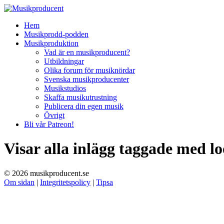
Hem
Musikprodd-podden
Musikproduktion
Vad är en musikproducent?
Utbildningar
Olika forum för musiknördar
Svenska musikproducenter
Musikstudios
Skaffa musikutrustning
Publicera din egen musik
Övrigt
Bli vår Patreon!
Visar alla inlägg taggade med
l
© 2026 musikproducent.se
Om sidan
|
Integritetspolicy
|
Tipsa