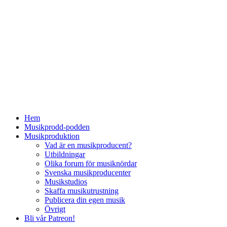
Hem
Musikprodd-podden
Musikproduktion
Vad är en musikproducent?
Utbildningar
Olika forum för musiknördar
Svenska musikproducenter
Musikstudios
Skaffa musikutrustning
Publicera din egen musik
Övrigt
Bli vår Patreon!