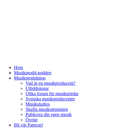
Hem
Musikprodd-podden
Musikproduktion
Vad är en musikproducent?
Utbildningar
Olika forum för musiknördar
Svenska musikproducenter
Musikstudios
Skaffa musikutrustning
Publicera din egen musik
Övrigt
Bli vår Patreon!