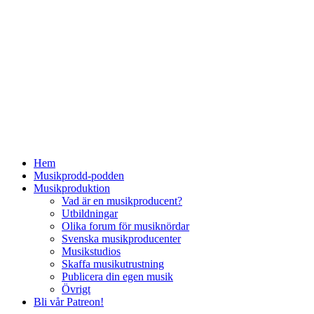
Hem
Musikprodd-podden
Musikproduktion
Vad är en musikproducent?
Utbildningar
Olika forum för musiknördar
Svenska musikproducenter
Musikstudios
Skaffa musikutrustning
Publicera din egen musik
Övrigt
Bli vår Patreon!