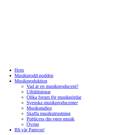
Hem
Musikprodd-podden
Musikproduktion
Vad är en musikproducent?
Utbildningar
Olika forum för musiknördar
Svenska musikproducenter
Musikstudios
Skaffa musikutrustning
Publicera din egen musik
Övrigt
Bli vår Patreon!