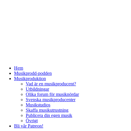
Hem
Musikprodd-podden
Musikproduktion
Vad är en musikproducent?
Utbildningar
Olika forum för musiknördar
Svenska musikproducenter
Musikstudios
Skaffa musikutrustning
Publicera din egen musik
Övrigt
Bli vår Patreon!