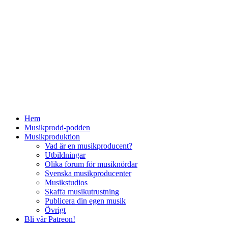
Hem
Musikprodd-podden
Musikproduktion
Vad är en musikproducent?
Utbildningar
Olika forum för musiknördar
Svenska musikproducenter
Musikstudios
Skaffa musikutrustning
Publicera din egen musik
Övrigt
Bli vår Patreon!