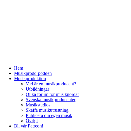
Hem
Musikprodd-podden
Musikproduktion
Vad är en musikproducent?
Utbildningar
Olika forum för musiknördar
Svenska musikproducenter
Musikstudios
Skaffa musikutrustning
Publicera din egen musik
Övrigt
Bli vår Patreon!