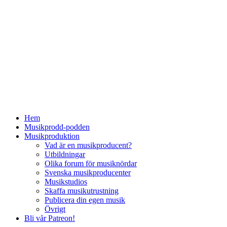
Hem
Musikprodd-podden
Musikproduktion
Vad är en musikproducent?
Utbildningar
Olika forum för musiknördar
Svenska musikproducenter
Musikstudios
Skaffa musikutrustning
Publicera din egen musik
Övrigt
Bli vår Patreon!