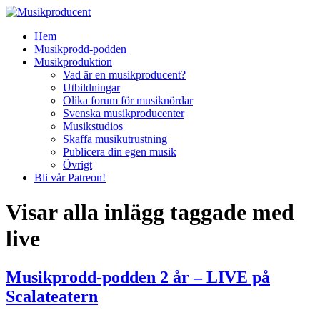
Hem
Musikprodd-podden
Musikproduktion
Vad är en musikproducent?
Utbildningar
Olika forum för musiknördar
Svenska musikproducenter
Musikstudios
Skaffa musikutrustning
Publicera din egen musik
Övrigt
Bli vår Patreon!
Visar alla inlägg taggade med
live
Musikprodd-podden 2 år – LIVE på
Scalateatern