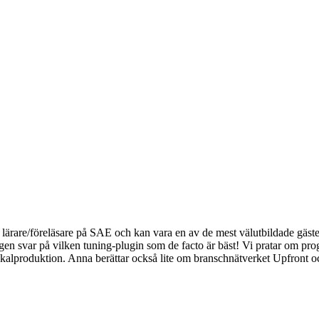
rare/föreläsare på SAE och kan vara en av de mest välutbildade gäster
gen svar på vilken tuning-plugin som de facto är bäst! Vi pratar om prog
vokalproduktion. Anna berättar också lite om branschnätverket Upfront 