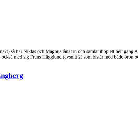
t ens?!) så har Niklas och Magnus lånat in och samlat ihop ett helt gän
har de också med sig Frans Hägglund (avsnitt 2) som bistår med både öron
Engberg