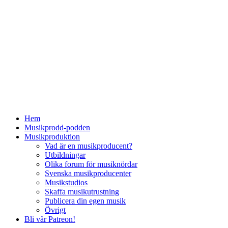
Hem
Musikprodd-podden
Musikproduktion
Vad är en musikproducent?
Utbildningar
Olika forum för musiknördar
Svenska musikproducenter
Musikstudios
Skaffa musikutrustning
Publicera din egen musik
Övrigt
Bli vår Patreon!